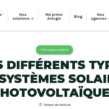
s-
Nos
Ma prime
Nos
Blog
solutions
énergie
agences
Isolation des combles perdues
P
Panneaux Solaire
Isolation des murs
S DIFFÉRENTS TY
Isolation du sol
 SYSTÈMES SOLAI
HOTOVOLTAÏQU
Temps de lecture