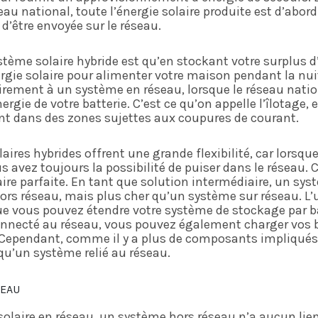
eau national, toute l’énergie solaire produite est d’abo
d’être envoyée sur le réseau.
stème solaire hybride est qu’en stockant votre surplus d
ergie solaire pour alimenter votre maison pendant la nui
rairement à un système en réseau, lorsque le réseau nati
rgie de votre batterie. C’est ce qu’on appelle l’îlotage, 
vent dans des zones sujettes aux coupures de courant.
aires hybrides offrent une grande flexibilité, car lors
us avez toujours la possibilité de puiser dans le réseau. 
ire parfaite. En tant que solution intermédiaire, un sys
s réseau, mais plus cher qu’un système sur réseau. L
ue vous pouvez étendre votre système de stockage par b
necté au réseau, vous pouvez également charger vos bat
 Cependant, comme il y a plus de composants impliqués
 qu’un système relié au réseau.
SEAU
laire en réseau, un système hors réseau n’a aucun lien 