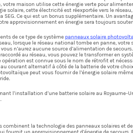
e, votre maison utilise cette énergie verte pour alimente
e solaire, cette électricité est réexportée vers le réseau
e la SEG. Ce qui est un bonus supplémentaire. Un avanta
 votre approvisionnement en énergie sera toujours souten
ients de ce type de système
panneaux solaire photovolt
réseau, lorsque le réseau national tombe en panne, votre
 vous n’aurez aucune source d’alimentation de secours.
 raccordé au réseau, vous pouvez le transformer en sys
 opération est connue sous le nom de rétrofit et nécessi
au courant alternatif à côté de la batterie de votre choix
ovoltaïque peut vous fournir de l’énergie solaire même
ride.
nant l’installation d’une batterie solaire au Royaume-Un
.
s combinent la technologie des panneaux solaires et des
qui fournit un approvisionnement d’énergie de secours.