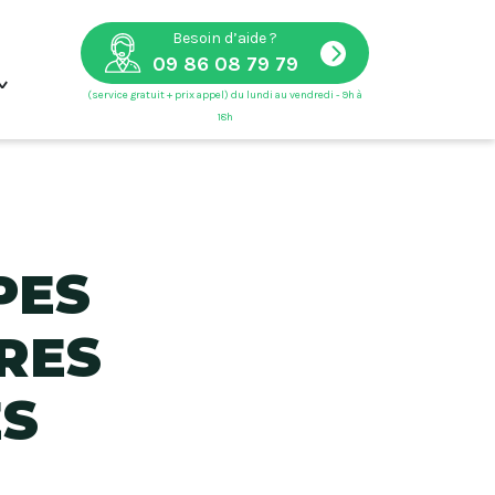
Besoin d’aide ?
09 86 08 79 79
(service gratuit + prix appel) du lundi au vendredi - 9h à
18h
anneaux solaires
PES
RES
ES