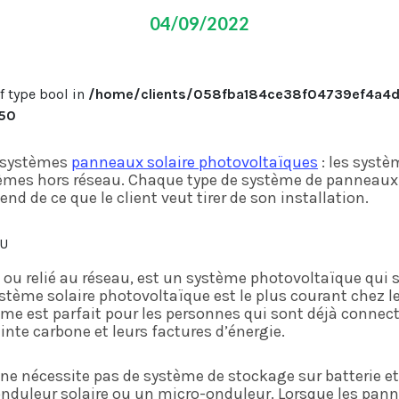
04/09/2022
of type bool in
/home/clients/058fba184ce38f04739ef4a4d4
50
de systèmes
panneaux solaire photovoltaïques
: les systè
tèmes hors réseau. Chaque type de système de panneaux 
nd de ce que le client veut tirer de son installation.
AU
 ou relié au réseau, est un système photovoltaïque qui
ystème solaire photovoltaïque est le plus courant chez l
tème est parfait pour les personnes qui sont déjà connec
inte carbone et leurs factures d’énergie.
ne nécessite pas de système de stockage sur batterie e
onduleur solaire ou un micro-onduleur. Lorsque les pann