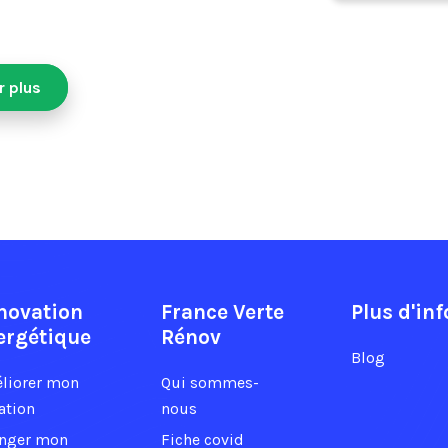
r plus
novation
France Verte
Plus d'inf
ergétique
Rénov
Blog
liorer mon
Qui sommes-
ation
nous
nger mon
Fiche covid