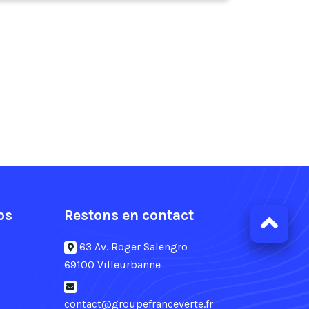
os
Restons en contact
63 Av. Roger Salengro
69100 Villeurbanne
contact@groupefranceverte.fr