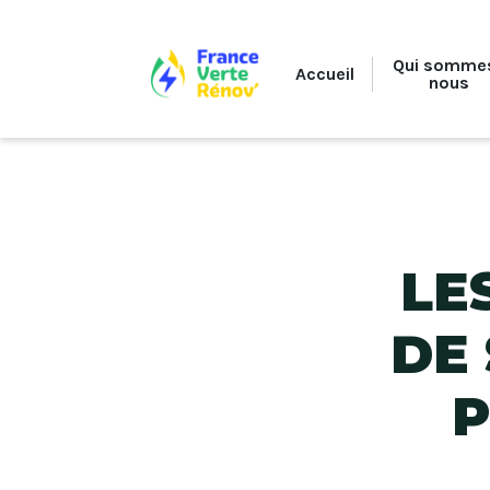
Qui somme
Accueil
nous
Climatisation réversible
Pompe à chaleur air-eau
LE
DE
P