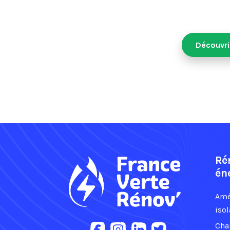
Découvri
Ré
én
Amé
isol
Cha