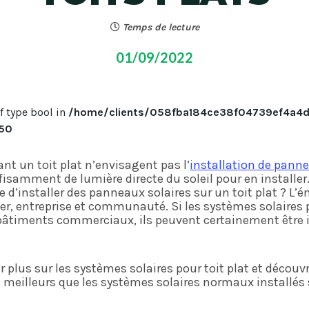
Temps de lecture
01/09/2022
of type bool in
/home/clients/058fba184ce38f04739ef4a4d4
50
t un toit plat n’envisagent pas l’
installation de pann
ffisamment de lumière directe du soleil pour en installer
e d’installer des panneaux solaires sur un toit plat ? L’én
er, entreprise et communauté. Si les systèmes solaires p
bâtiments commerciaux, ils peuvent certainement être in
ir plus sur les systèmes solaires pour toit plat et déco
 meilleurs que les systèmes solaires normaux installés su