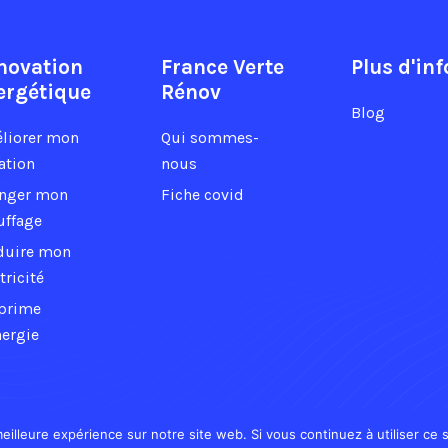
novation
France Verte
Plus d'inf
ergétique
Rénov
Blog
liorer mon
Qui sommes-
ation
nous
nger mon
Fiche covid
uffage
duire mon
tricité
prime
nergie
eilleure expérience sur notre site web. Si vous continuez à utiliser ce