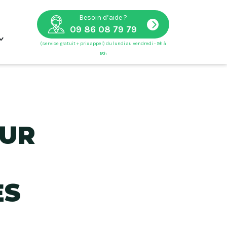
Besoin d’aide ?
09 86 08 79 79
(service gratuit + prix appel) du lundi au vendredi - 9h à
18h
anneaux solaires
SUR
ES