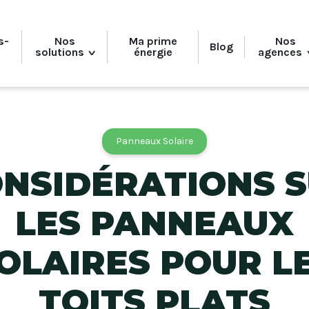
s-
Nos
Ma prime
Nos
Blog
solutions
énergie
agences
Isolation des combles perdues
P
Panneaux Solaire
Isolation des murs
NSIDÉRATIONS 
Isolation du sol
LES PANNEAUX
OLAIRES POUR L
TOITS PLATS