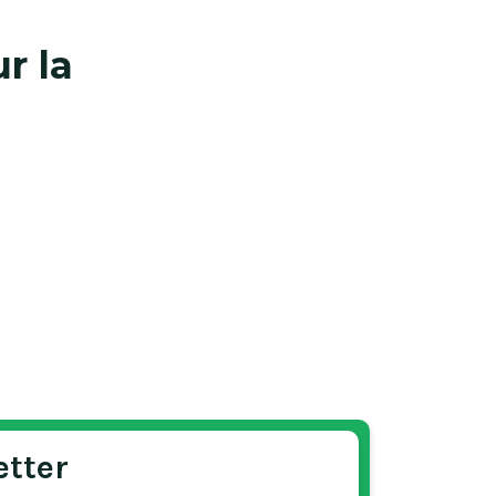
r la
etter