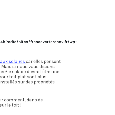
b2ed1c/sites/franceverterenov.fr/wp-
eaux solaires
car elles pensent
. Mais si nous vous disions
ergie solaire devrait être une
our toit plat sont plus
stallés sur des propriétés
uvrir comment, dans de
r le toit !