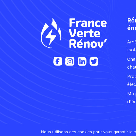
Ré
én
Amé
isol
Cha
cha
Pro
élec
Ma 
d’é
Nous utilisons des cookies pour vous garantir la m
© 2021 France Verte Rénov. Tous