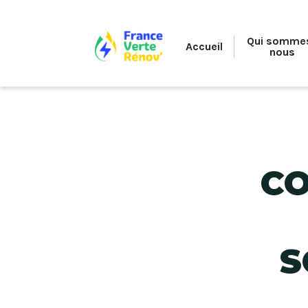
Qui somme
Accueil
nous
Climatisation réversible
Pompe à chaleur air-eau
CO
S