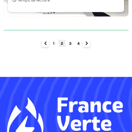
Temps de lecture
1
2
3
4